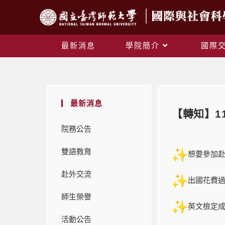
最新消息
學院簡介
國際
最新消息
【轉知】1
院務公告
雙語教育
想要參加
赴外交流
出國花費
師生榮譽
英文檢定
活動公告