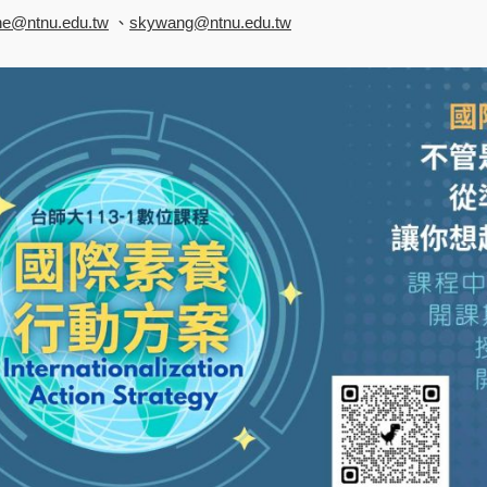
e@ntnu.edu.tw
、
skywang@ntnu.edu.tw