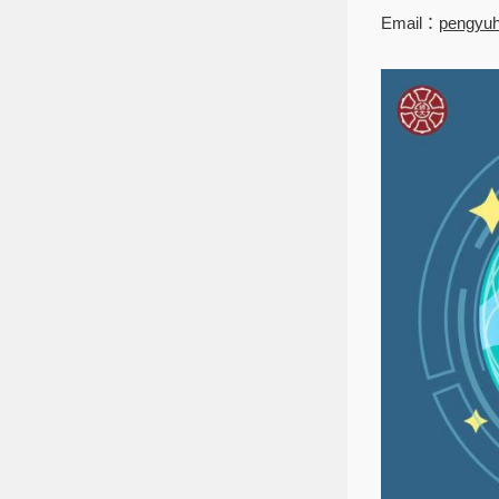
Email：
pengyuh