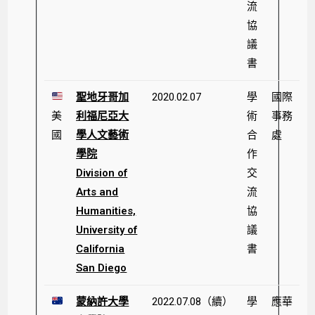
流
協
議
書
聖地牙哥加
2020.02.07
學
國際
美
利福尼亞大
術
事務
國
學人文藝術
合
處
學院
作
Division of
交
Arts and
流
Humanities,
協
University of
議
California
書
San Diego
蒙納許大學
2022.07.08（續）
學
應華