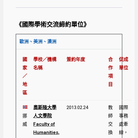
《國際學術交流締約單位》
歐洲、美洲、澳洲
國
學校／機構
簽約年度
合
促成
家
名稱
作
單位
／
項
地
目
區
奧斯陸大學
2013.02.24
教
國際
挪
人文學院
師
事務
威
Faculty of
交
處牽
Humanities,
換
線，