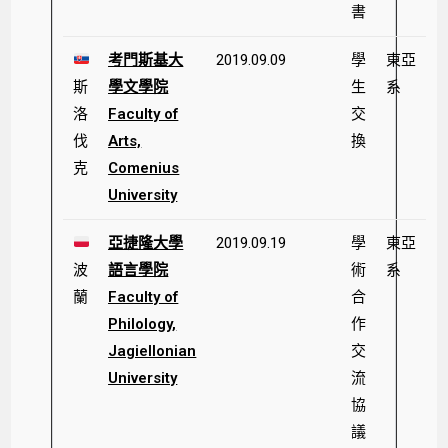
書
考門斯基大
2019.09.09
學
東亞
斯
學文學院
生
系
洛
Faculty of
交
伐
Arts,
換
克
Comenius
University
亞捷隆大學
2019.09.19
學
東亞
波
語言學院
術
系
蘭
Faculty of
合
Philology,
作
Jagiellonian
交
University
流
協
議