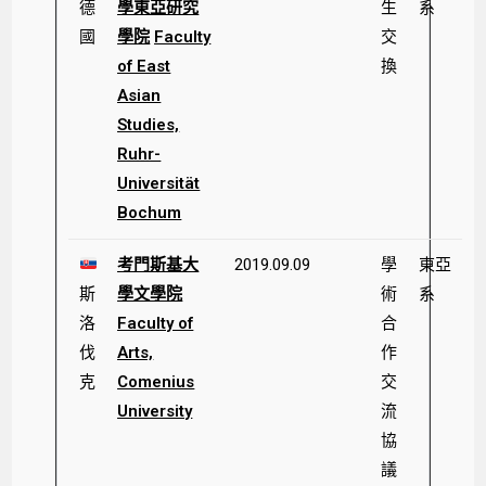
德
學東亞研究
生
系
國
學院
Faculty
交
of East
換
Asian
Studies,
Ruhr-
Universität
Bochum
考門斯基大
2019.09.09
學
東亞
斯
學文學院
術
系
洛
Faculty of
合
伐
Arts,
作
克
Comenius
交
University
流
協
議