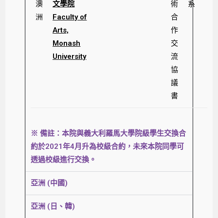
澳
文學院
術
系
洲
Faculty of
合
Arts,
作
Monash
交
University
流
協
議
書
※ 備註：本院與義大利羅馬大學院級學生交換合
約於2021年4月升為校級合約，未來本院同學可
透過校級進行交換。
亞洲 (中國)
亞洲 (日、韓)