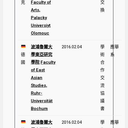
克
Faculty of
交
Arts,
換
Palacky
Universiyt
Olomouc
波鴻魯爾大
2016.02.04
學
應華
德
學東亞研究
術
系
國
學院
Faculty
合
of East
作
Asian
交
Studies,
流
Ruhr-
協
Universität
議
Bochum
書
波鴻魯爾大
2016.02.04
學
應華