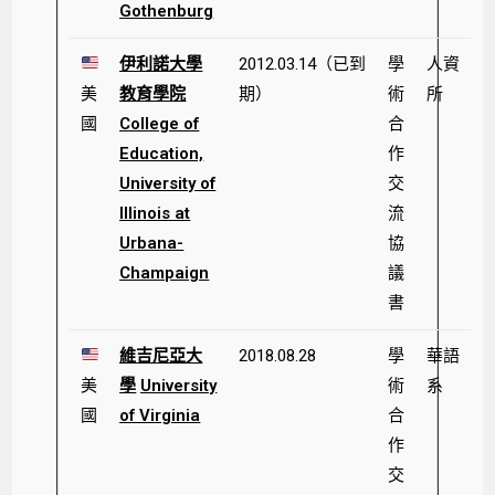
Gothenburg
伊利諾大學
2012.03.14（已到
學
人資
美
教育學院
期）
術
所
國
College of
合
Education,
作
University of
交
Illinois at
流
Urbana-
協
Champaign
議
書
維吉尼亞大
2018.08.28
學
華語
美
學
University
術
系
國
of Virginia
合
作
交