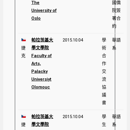
The
國僑
University of
院簽
Oslo
署合
約
帕拉茨基大
2015.10.04
學
華語
捷
學文學院
術
系
克
Faculty of
合
Arts,
作
Palacky
交
Universiyt
流
Olomouc
協
議
書
帕拉茨基大
2015.10.04
學
華語
捷
學文學院
生
系